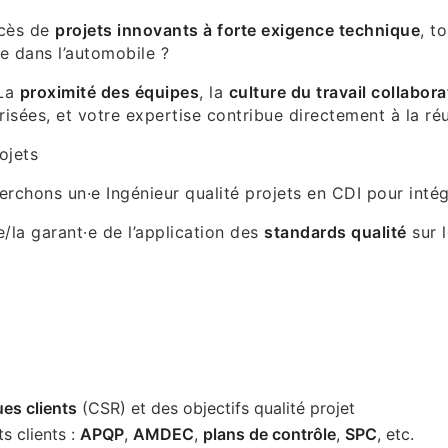
ccès de
projets innovants à forte exigence technique
, t
e dans l’automobile ?
 La
proximité des équipes
, la
culture du travail collabora
risées, et votre expertise contribue directement à la réu
ojets
rchons un·e Ingénieur qualité projets en CDI pour intég
e/la garant·e de l’application des
standards qualité
sur l
es clients
(CSR) et des objectifs qualité projet
ts clients :
APQP
,
AMDEC
,
plans de contrôle
,
SPC
, etc.