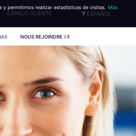
 permitirnos realizar estadísticas de visitas.
Más
ESPAÇO CLIENTE
ESPAÑOL
FRANÇAIS
ENGLISH
IAS
NOUS REJOINDRE
DEUTSCH
ITALIANO
PORTUGUÊS
TÜRK
®