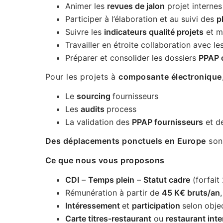
Animer les
revues de jalon
projet internes
Participer à l’élaboration et au suivi des
p
Suivre les
indicateurs qualité projets
et m
Travailler en étroite collaboration avec l
Préparer et consolider les dossiers
PPAP c
Pour les projets à
composante électronique
Le
sourcing
fournisseurs
Les
audits
process
La validation des
PPAP fournisseurs
et d
Des déplacements ponctuels en Europe
sont
Ce que nous vous proposons
CDI
–
Temps plein
–
Statut cadre
(forfait
Rémunération à partir de
45 K€ bruts/an
Intéressement
et
participation
selon objec
Carte titres-restaurant
ou
restaurant inte