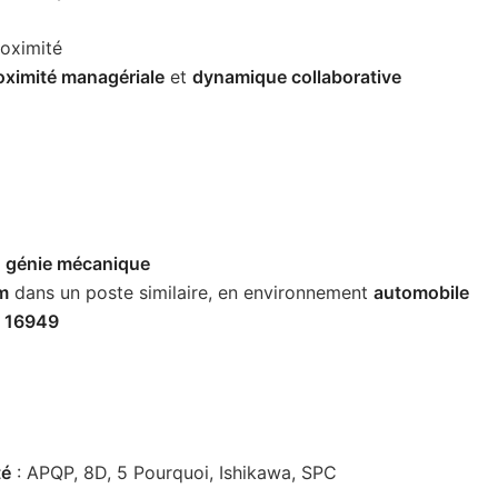
roximité
oximité managériale
et
dynamique collaborative
u
génie mécanique
m
dans un poste similaire, en environnement
automobile
F 16949
té
: APQP, 8D, 5 Pourquoi, Ishikawa, SPC