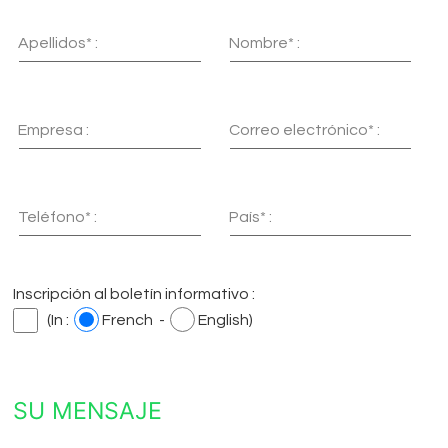
Apellidos* :
Nombre* :
Empresa :
Correo electrónico* :
Teléfono* :
País* :
Inscripción al boletín informativo :
(In :
French -
English)
SU MENSAJE