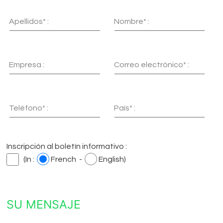
Apellidos* :
Nombre* :
Empresa :
Correo electrónico* :
Teléfono* :
País* :
Inscripción al boletín informativo :
(In :
French -
English)
SU MENSAJE